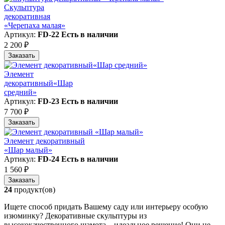
Скульптура
декоративная
«Черепаха малая»
Артикул:
FD-22
Есть в наличии
2 200 ₽
Заказать
Элемент
декоративный«Шар
средний»
Артикул:
FD-23
Есть в наличии
7 700 ₽
Заказать
Элемент декоративный
«Шар малый»
Артикул:
FD-24
Есть в наличии
1 560 ₽
Заказать
24
продукт(ов)
Ищете способ придать Вашему саду или интерьеру особую
изюминку? Декоративные скульптуры из
высококачественного шамота – идеальное решение! Они не