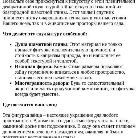
Позвольте себе прикоснуться к искусству с этой пленительной
декоративной скульптурой зайца, искусно созданной из
благородной шамотной глины. Этот милый спутник
привнесет нотку очарования и тепла как в уютные уголки
Вашего дома, так и в живописные просторы вашего сада.
Что делает эту скульптуру особенной:
Душа шамотной глины:
Этот материал не только
придает фигурке исключительную прочность и
стойкость к капризам природы, но и наполняет ее
особой текстурой и теплотой.
Изящная форма:
Компактные размеры позволяют
зайцу гармонично вписаться в любое пространство,
становясь его неотъемлемой частью.
Многогранность декора:
Будь то самостоятельный
акцент или часть продуманной композиции, эта фигурка
всегда будет уместна.
Где поселится ваш заяц:
Эта фигурка зайца – настоящее украшение для любого
пространства. В доме она создаст атмосферу уюта на полке,
каминной доске или подоконнике. В саду она станет изящным
дополнением к зеленым насаждениям, оживляя пейзаж и
притягивая восхищенные взгляды.